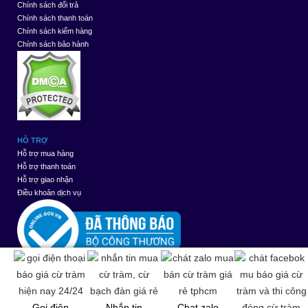
Chính sách đổi trả
Chính sách thanh toán
Chính sách kiểm hàng
Chính sách bảo hành
HỖ TRỢ
Hỗ trợ mua hàng
Hỗ trợ thanh toán
Hỗ trợ giao nhận
Điều khoản dịch vụ
Thiết kế web
bởi
Đang
261
Tuần
8794
Tháng
11354
Tổng
1191145
Gọi điện
Nhắn tin
Chat zalo
truy
này
này
cộng