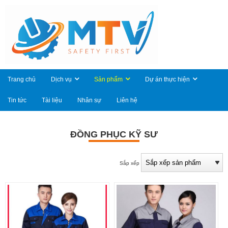
Trang chủ
Dịch vụ
Sản phẩm
Dự án thực hiện
Tin tức
Tài liệu
Nhân sự
Liên hệ
ĐỒNG PHỤC KỸ SƯ
Sắp xếp