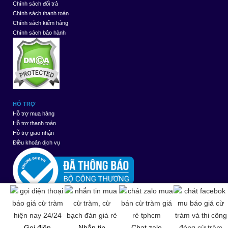
Chính sách đổi trả
Chính sách thanh toán
Chính sách kiểm hàng
Chính sách bảo hành
HỖ TRỢ
Hỗ trợ mua hàng
Hỗ trợ thanh toán
Hỗ trợ giao nhận
Điều khoản dịch vụ
Thiết kế web
bởi
Đang
381
Tuần
6561
Tháng
9121
Tổng
1188912
Gọi điện
Nhắn tin
Chat zalo
truy
này
này
cộng