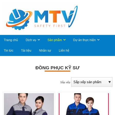
Trang chủ
Dịch vụ
Sản phẩm
Dự án thực hiện
Tin tức
Tài liệu
Nhân sự
Liên hệ
ĐỒNG PHỤC KỸ SƯ
Sắp xếp