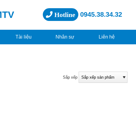
MTV
0945.38.34.32
Hotline
Tài liệu
Nhân sự
Liên hệ
Sắp xếp