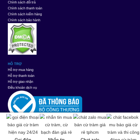
Chính sách đổi trả
Chính sách thanh toán
Chính sách kiểm hàng
Chính sách bảo hành
HỖ TRỢ
Hỗ trợ mua hàng
Hỗ trợ thanh toán
Hỗ trợ giao nhận
Điều khoản dịch vụ
Thiết kế web
bởi
Đang
165
Tuần
5923
Tháng
8483
Tổng
1188274
Gọi điện
Nhắn tin
Chat zalo
truy
này
này
cộng