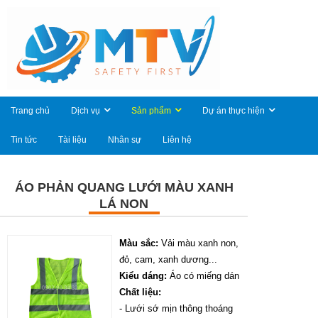
Trang chủ
Dịch vụ
Sản phẩm
Dự án thực hiện
Tin tức
Tài liệu
Nhân sự
Liên hệ
ÁO PHẢN QUANG LƯỚI MÀU XANH
LÁ NON
Màu sắc:
Vải màu xanh non,
đỏ, cam, xanh dương...
Kiểu dáng:
Áo có miếng dán
Chất liệu:
- Lưới sớ mịn thông thoáng