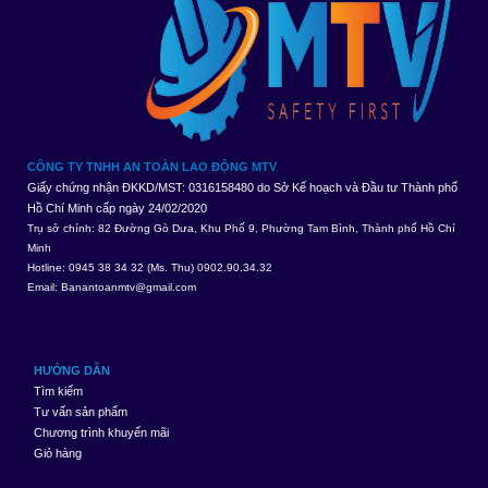
CÔNG TY TNHH AN TOÀN LAO ĐỘNG MTV
Giấy chứng nhận ĐKKD/MST: 0316158480 do Sở Kế hoạch và Đầu tư Thành phố
Hồ Chí Minh cấp ngày 24/02/2020
Trụ sở chính: 82 Đường Gò Dưa, Khu Phố 9, Phường Tam Bình, Thành phố Hồ Chí
Minh
Hotline: 0945 38 34 32 (Ms. Thu) 0902.90.34.32
Email:
Banantoanmtv@gmail.com
HƯỚNG DẪN
Tìm kiếm
Tư vấn sản phẩm
Chương trình khuyến mãi
Giỏ hàng