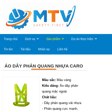
Trang chủ
Dịch vụ
Sản phẩm
Dự án thực hiện
Tin tức
Tài liệu
Nhân sự
Liên hệ
ÁO DÂY PHẢN QUANG NHỰA CARO
M
àu sắc:
Màu vàng
Kiểu dáng:
Áo dây phản
quang mặc ngoài
Chất liệu:
- Dây phản quang vải nhựa
- Phản quang cực mạnh,