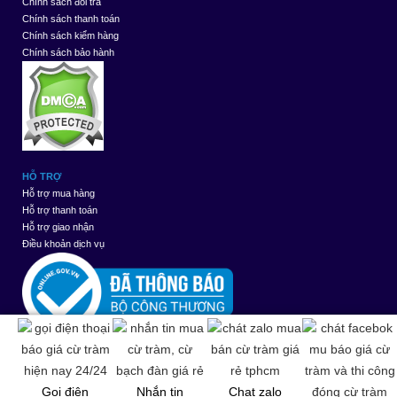
Chính sách đổi trả
Chính sách thanh toán
Chính sách kiểm hàng
Chính sách bảo hành
HỖ TRỢ
Hỗ trợ mua hàng
Hỗ trợ thanh toán
Hỗ trợ giao nhận
Điều khoản dịch vụ
Thiết kế web
bởi
Gọi điện
Nhắn tin
Chat zalo
WebMinhThuan.Com
|
re-edit
by