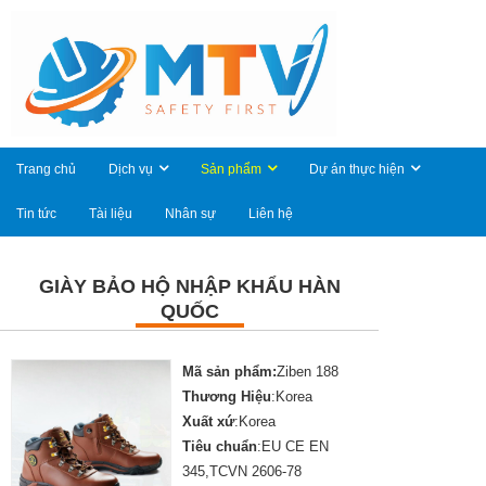
Trang chủ
Dịch vụ
Sản phẩm
Dự án thực hiện
Tin tức
Tài liệu
Nhân sự
Liên hệ
GIÀY BẢO HỘ NHẬP KHẨU HÀN
QUỐC
Mã sản phẩm:
Ziben 188
Thương Hiệu
:Korea
Xuất xứ
:Korea
Tiêu chuẩn
:EU CE EN
345,TCVN 2606-78