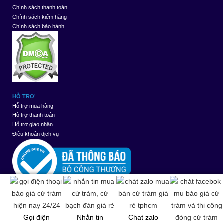
Chính sách thanh toán
Chính sách kiểm hàng
Chính sách bảo hành
HỖ TRỢ
Hỗ trợ mua hàng
Hỗ trợ thanh toán
Hỗ trợ giao nhận
Điều khoản dịch vụ
Thiết kế web
bởi
Gọi điện
Nhắn tin
Chat zalo
WebMinhThuan.Com
|
re-edit
by