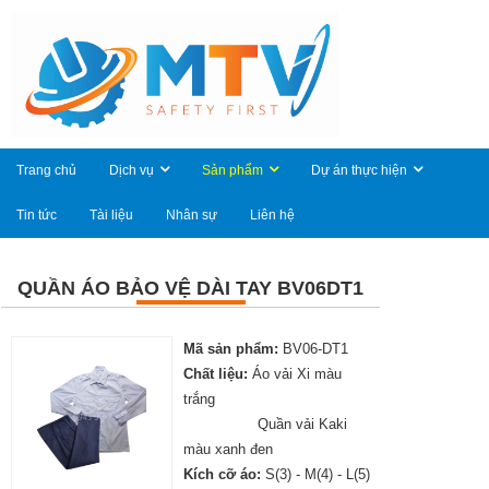
Trang chủ
Dịch vụ
Sản phẩm
Dự án thực hiện
Tin tức
Tài liệu
Nhân sự
Liên hệ
QUẦN ÁO BẢO VỆ DÀI TAY BV06DT1
Mã sản phẩm:
BV06-DT1
Chất liệu:
Áo vải Xi màu
trắng
Quần vải Kaki
màu xanh đen
Kích cỡ áo:
S(3) - M(4) - L(5)