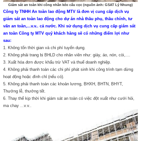
Giám sát an toàn khi công nhân kéo cẩu cọc (nguồn ảnh: GSAT Lý Nhung)
Công ty TNHH An toàn lao động MTV là đơn vị cung cấp dịch vụ
giám sát an toàn lao động cho dự án nhà thầu phụ, thầu chính, tư
vấn an toàn,...v.v.. cả nước. Khi sử dụng dịch vụ cung cấp giám sát
an toàn Công ty MTV quý khách hàng sẽ có những điểm lợi như
sau:
1. Không tốn thời gian và chi phí tuyển dụng.
2. Không phải trang bị BHLD cho nhân viên như: giày, áo, nón, còi,....
3. Xuất hóa đơn được khấu trừ VAT và thuế doanh nghiệp.
4. Không phải thanh toán các chi phí phát sinh khi công trình tạm dừng
hoạt động hoặc đình chỉ (nếu có).
5. Không phải thanh toán các khoản lương, BHXH, BHTN, BHYT,
Thưởng lễ, thưởng tết.
6. Thay thế kịp thời khi giám sát an toàn có việc đột xuất như cưới hỏi,
ma chay ...v.v..