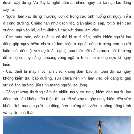
được xây dựng. Và đây là nghề tiềm ẩn nhiều nguy cơ tai nạn lao động
xảy ra.
- Người làm xây dựng thường luôn ở trong các tình huống rất nguy hiểm
ở công trường. Chẳng hạn như gạch rớt, giàn giáo bị sập, rớt ở trên cao
xuống, ngã vào hố, giẫm đinh và các vật dụng làm việc.
- Các máy móc, các thiết bị có thể bị rò rỉ điện, nhiệt khiến người lao
động gặp nguy hiểm chưa kể làm việc ở ngoài công trường con người
luôn phải đối mặt với sự khắc nghiệt của thời tiết nắng mưa thất thường
dễ bị bệnh, say nắng, choáng váng ngã từ trên cao xuống cực kì nguy
hiểm.
- Các thiết bị máy móc làm việc không đảm bảo an toàn do lâu ngày
không kiểm tra, bảo dưỡng, sửa chữa nên khi làm việc dễ dàng bị gặp
sự cố ảnh hưởng đến tính mạng người lao động.
- Công trường thường tiềm ẩn nhiều nguy cơ nguy hiểm cho người lao
động mà nếu không cẩn thận thì sự cố sẽ xảy ra gây nguy hiểm đến sức
khỏe, tính mạng người lao động, ảnh hưởng đến việc thi công công trình
và uy tín nhà thầu.