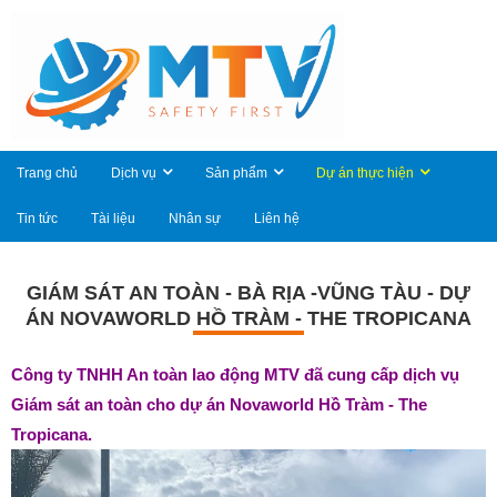
Trang chủ
Dịch vụ
Sản phẩm
Dự án thực hiện
Tin tức
Tài liệu
Nhân sự
Liên hệ
GIÁM SÁT AN TOÀN - BÀ RỊA -VŨNG TÀU - DỰ
ÁN NOVAWORLD HỒ TRÀM - THE TROPICANA
Công ty TNHH An toàn lao động MTV đã cung cấp dịch vụ
Giám sát an toàn cho dự án Novaworld Hồ Tràm - The
Tropicana.