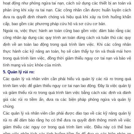
hoạt động như phòng ngừa tai nạn, cách sử dụng các thiết bị an toàn và
phản ứng khi xảy ra tai nạn. Các công nhân cần được huấn luyện cách
đưa ra quyết định nhanh chóng và hiệu quả khi xảy ra tình huống khẩn
cấp, bao gồm các phương pháp cứu hộ và sơ cứu cơ bản.
Ngoài ra, việc thực hành an toàn cũng bao gồm việc đảm bảo rằng các
công nhân áp dụng các quy trình an toàn đúng cách và tuân thủ các quy
định về an toàn lao động trong quá trình làm việc. Khi các công nhân
thực hành các kỹ năng an toàn, họ sẽ cảm thấy tự tin và thoải mái hơn
trong quá trình làm việc, đồng thời giảm thiểu nguy cơ tai nạn và bảo vệ
tính mạng và sức khỏe của mình.
5.
Quản lý rủi ro:
Các quản lý và nhân viên cần phải hiểu và quản lý các rủi ro trong quá
trình làm việc để giảm thiểu nguy cơ tai nạn lao động. Đây là việc quản lý
và giảm thiểu rủi ro trong quá trình làm việc bằng cách xác định và đánh
giá các rủi ro tiềm ẩn, đưa ra các biện pháp phòng ngừa và quản lý
chúng.
Các quản lý và nhân viên cần phải được đào tạo về các kỹ năng quản lý
rủi ro để đảm bảo rằng họ có thể đưa ra quyết định thông minh về việc
giảm thiểu các nguy cơ trong quá trình làm việc. Điều này có thể bao
gồm việc phân tích các tình huống tiềm ẩn để đưa ra các biện pháp an