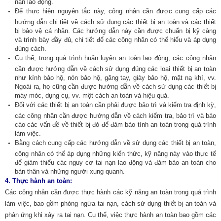
nạn lao động.
Để thực hiện nguyên tắc này, công nhân cần được cung cấp các
hướng dẫn chi tiết về cách sử dụng các thiết bị an toàn và các thiết
bị bảo vệ cá nhân. Các hướng dẫn này cần được chuẩn bị kỹ càng
và trình bày đầy đủ, chi tiết để các công nhân có thể hiểu và áp dụng
đúng cách.
Cụ thể, trong quá trình huấn luyện an toàn lao động, các công nhân
cần được hướng dẫn về cách sử dụng đúng các loại thiết bị an toàn
như kính bảo hộ, nón bảo hộ, găng tay, giày bảo hộ, mặt nạ khí, vv.
Ngoài ra, họ cũng cần được hướng dẫn về cách sử dụng các thiết bị
máy móc, dụng cụ, vv. một cách an toàn và hiệu quả.
Đối với các thiết bị an toàn cần phải được bảo trì và kiểm tra định kỳ,
các công nhân cần được hướng dẫn về cách kiểm tra, bảo trì và báo
cáo các vấn đề về thiết bị đó để đảm bảo tính an toàn trong quá trình
làm việc.
Bằng cách cung cấp các hướng dẫn về sử dụng các thiết bị an toàn,
công nhân có thể áp dụng những kiến thức, kỹ năng này vào thực tế
để giảm thiểu các nguy cơ tai nạn lao động và đảm bảo an toàn cho
bản thân và những người xung quanh.
4.
Thực hành an toàn:
Các công nhân cần được thực hành các kỹ năng an toàn trong quá trình
làm việc, bao gồm phòng ngừa tai nạn, cách sử dụng thiết bị an toàn và
phản ứng khi xảy ra tai nạn. Cụ thể, việc thực hành an toàn bao gồm các