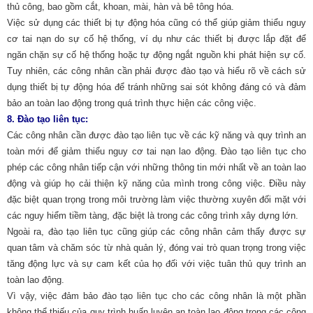
thủ công, bao gồm cắt, khoan, mài, hàn và bê tông hóa.
Việc sử dụng các thiết bị tự động hóa cũng có thể giúp giảm thiểu nguy
cơ tai nạn do sự cố hệ thống, ví dụ như các thiết bị được lắp đặt để
ngăn chặn sự cố hệ thống hoặc tự động ngắt nguồn khi phát hiện sự cố.
Tuy nhiên, các công nhân cần phải được đào tạo và hiểu rõ về cách sử
dụng thiết bị tự động hóa để tránh những sai sót không đáng có và đảm
bảo an toàn lao động trong quá trình thực hiện các công việc.
8.
Đào tạo liên tục:
Các công nhân cần được đào tạo liên tục về các kỹ năng và quy trình an
toàn mới để giảm thiểu nguy cơ tai nạn lao động. Đào tạo liên tục cho
phép các công nhân tiếp cận với những thông tin mới nhất về an toàn lao
động và giúp họ cải thiện kỹ năng của mình trong công việc. Điều này
đặc biệt quan trọng trong môi trường làm việc thường xuyên đối mặt với
các nguy hiểm tiềm tàng, đặc biệt là trong các công trình xây dựng lớn.
Ngoài ra, đào tạo liên tục cũng giúp các công nhân cảm thấy được sự
quan tâm và chăm sóc từ nhà quản lý, đóng vai trò quan trọng trong việc
tăng động lực và sự cam kết của họ đối với việc tuân thủ quy trình an
toàn lao động.
Vì vậy, việc đảm bảo đào tạo l
iên tục cho các công nhân là một phần
không thể thiếu của quy trình huấn luyện an toàn lao động trong các công