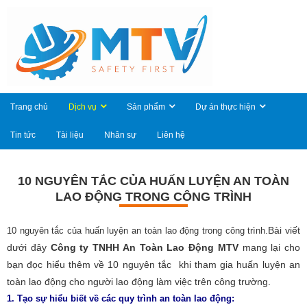
Trang chủ
Dịch vụ
Sản phẩm
Dự án thực hiện
Tin tức
Tài liệu
Nhân sự
Liên hệ
10 NGUYÊN TẮC CỦA HUẤN LUYỆN AN TOÀN
LAO ĐỘNG TRONG CÔNG TRÌNH
Bài viết
10 nguyên tắc của huấn luyện an toàn lao động trong công trình.
dưới đây
Công ty TNHH An Toàn Lao Động MTV
mang lại cho
bạn đọc hiểu thêm về 10 nguyên tắc khi tham gia huấn luyện an
toàn lao động cho người lao động làm việc trên công trường.
1.
Tạo sự hiểu biết về các quy trình an toàn lao động: