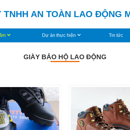
 TNHH AN TOÀN LAO ĐỘNG
hẩm
Dự án thực hiện
Tin tức
GIÀY BẢO HỘ LAO ĐỘNG