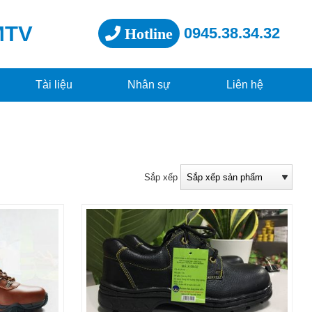
MTV
0945.38.34.32
Hotline
Tài liệu
Nhân sự
Liên hệ
Sắp xếp