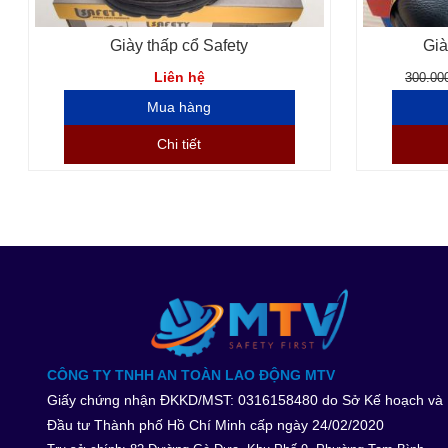
Giày thấp cổ Safety
Già
Liên hệ
300.00
Chi tiết
CÔNG TY TNHH AN TOÀN LAO ĐỘNG MTV
Giấy chứng nhận ĐKKD/MST: 0316158480 do Sở Kế hoạch và
Đầu tư Thành phố Hồ Chí Minh cấp ngày 24/02/2020